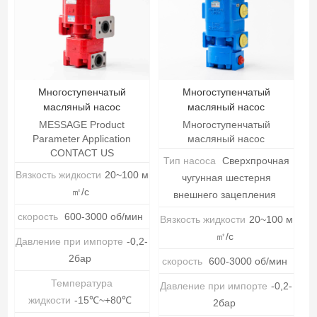
Многоступенчатый
Многоступенчатый
масляный насос
масляный насос
MESSAGE Product
Многоступенчатый
Parameter Application
масляный насос
CONTACT US
Тип насоса
Сверхпрочная
Вязкость жидкости
20~100 м
чугунная шестерня
㎡/с
внешнего зацепления
скорость
600-3000 об/мин
Вязкость жидкости
20~100 м
㎡/с
Давление при импорте
-0,2-
2бар
скорость
600-3000 об/мин
Температура
Давление при импорте
-0,2-
жидкости
-15℃~+80℃
2бар