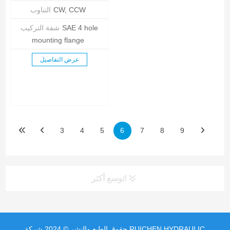
CW, CCW
التناوب
SAE 4 hole
شفة التركيب
mounting flange
عرض التفاصيل
3
4
5
6
7
8
9
توسع أكثر!
حقوق الطبع والنشر © 2024 شركة RUICHEN HYDRAULIC