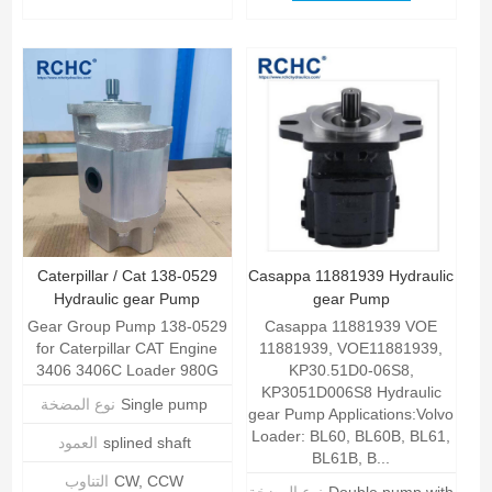
Caterpillar / Cat 138-0529
Casappa 11881939 Hydraulic
Hydraulic gear Pump
gear Pump
Gear Group Pump 138-0529
Casappa 11881939 VOE
for Caterpillar CAT Engine
11881939, VOE11881939,
3406 3406C Loader 980G
KP30.51D0-06S8,
KP3051D006S8 Hydraulic
Single pump
نوع المضخة
gear Pump Applications:Volvo
Loader: BL60, BL60B, BL61,
splined shaft
العمود
BL61B, B...
CW, CCW
التناوب