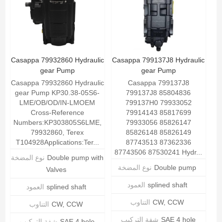
Casappa 79932860 Hydraulic
Casappa 799137J8 Hydraulic
gear Pump
gear Pump
Casappa 79932860 Hydraulic
Casappa 799137J8
gear Pump KP30.38-05S6-
799137J8 85804836
LME/OB/OD/IN-LMOEM
799137H0 79933052
Cross-Reference
79914143 85817699
Numbers:KP303805S6LME,
79933056 85826147
79932860, Terex
85826148 85826149
T104928Applications:Ter...
87743513 87362336
87743506 87530241 Hydr...
Double pump with
نوع المضخة
Double pump
نوع المضخة
Valves
splined shaft
العمود
splined shaft
العمود
CW, CCW
التناوب
CW, CCW
التناوب
SAE 4 hole
شفة التركيب
SAE 4 hole
شفة التركيب