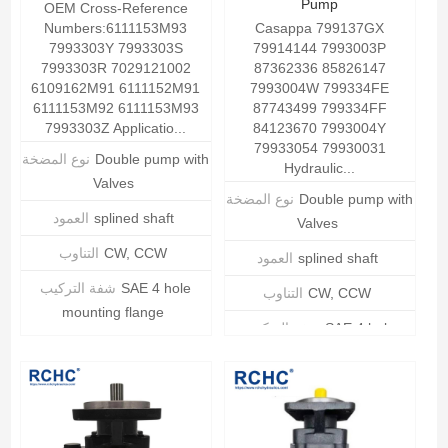
Pump
OEM Cross-Reference
Numbers:6111153M93
Casappa 799137GX
7993303Y 7993303S
79914144 7993003P
7993303R 7029121002
87362336 85826147
6109162M91 6111152M91
7993004W 799334FE
6111153M92 6111153M93
87743499 799334FF
7993303Z Applicatio...
84123670 7993004Y
79933054 79930031
Double pump with
نوع المضخة
Hydraulic...
Valves
Double pump with
نوع المضخة
splined shaft
العمود
Valves
CW, CCW
التناوب
splined shaft
العمود
SAE 4 hole
شفة التركيب
CW, CCW
التناوب
mounting flange
SAE 4 hole
شفة التركيب
عرض التفاصيل
mounting flange
عرض التفاصيل